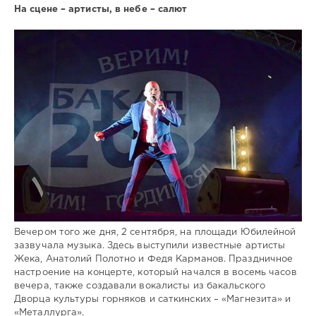
На сцене – артисты, в небе – салют
Вечером того же дня, 2 сентября, на площади Юбилейной
зазвучала музыка. Здесь выступили известные артисты
Жека, Анатолий Полотно и Федя Карманов. Праздничное
настроение на концерте, который начался в восемь часов
вечера, также создавали вокалисты из бакальского
Дворца культуры горняков и саткинских – «Магнезита» и
«Металлурга».